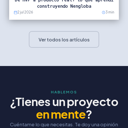
De MVP a producto real: lo que aprendí
construyendo Nengloba
2 jul 2026
3 min
Ver todos los artículos
HABLEMOS
¿Tienes un proyecto
en mente
?
Cuéntame lo que necesitas. Te doy una opinión