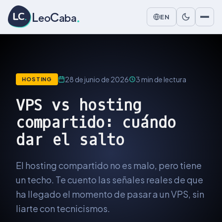
L
C
L
C
eo
aba
EN
28 de junio de 2026
3 min de lectura
HOSTING
VPS vs hosting
compartido: cuándo
dar el salto
El hosting compartido no es malo, pero tiene
un techo. Te cuento las señales reales de que
ha llegado el momento de pasar a un VPS, sin
liarte con tecnicismos.