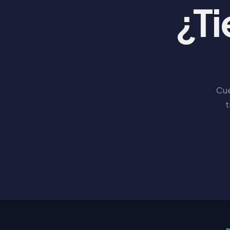
¿Ti
Cué
t