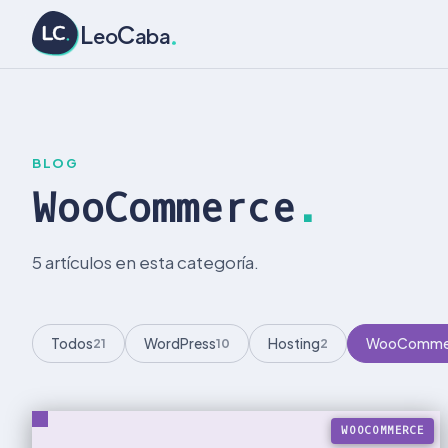
L
C
L
C
eo
aba
BLOG
WooCommerce
.
5 artículos en esta categoría.
Todos
WordPress
Hosting
WooComme
21
10
2
WOOCOMMERCE