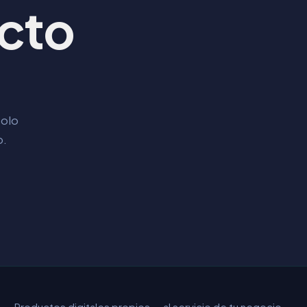
ecto
solo
o.
Productos digitales propios — al servicio de tu negocio.