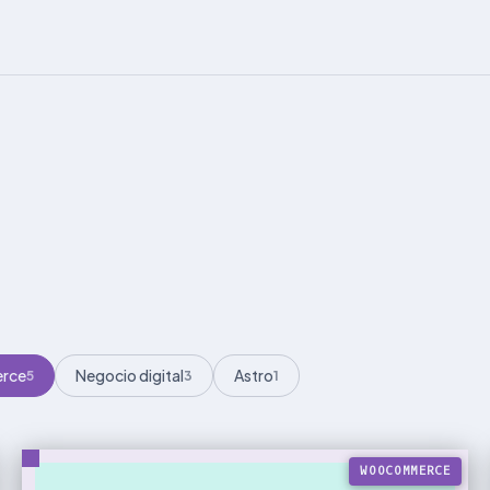
rce
Negocio digital
Astro
5
3
1
WOOCOMMERCE